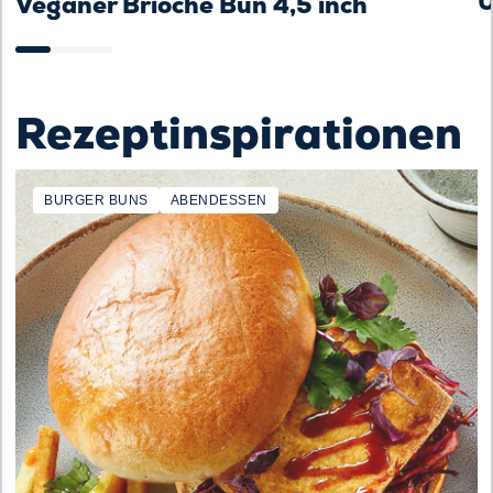
U
Veganer Brioche Bun 4,5 inch
Rezeptinspirationen
BURGER BUNS
ABENDESSEN