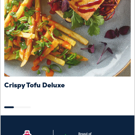
Crispy Tofu Deluxe
B