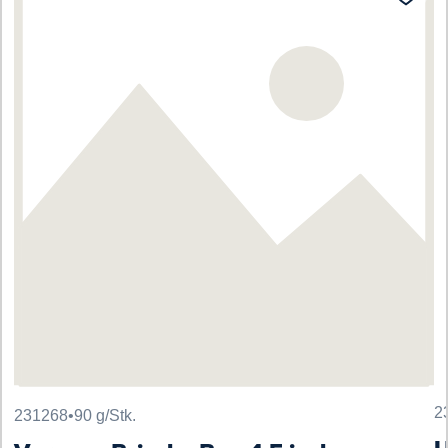
2
231268
•
90 g/Stk.