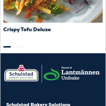
Crispy Tofu Deluxe
B
Schulstad Bakery Solutions