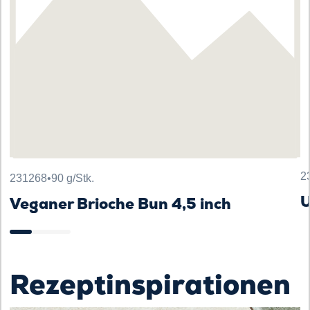
2
231268
•
90 g/Stk.
U
Veganer Brioche Bun 4,5 inch
Rezeptinspirationen