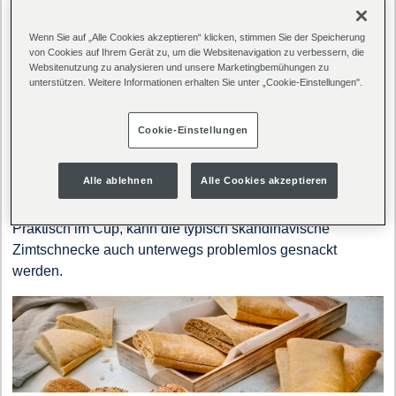
Entdecke unsere Catering Stars!
Wenn Sie auf „Alle Cookies akzeptieren“ klicken, stimmen Sie der Speicherung
von Cookies auf Ihrem Gerät zu, um die Websitenavigation zu verbessern, die
Websitenutzung zu analysieren und unsere Marketingbemühungen zu
unterstützen. Weitere Informationen erhalten Sie unter „Cookie-Einstellungen".
Cookie-Einstellungen
Die
Scandi Zimtschnecke
ist bereits fertiggebacken und
Alle ablehnen
Alle Cookies akzeptieren
kann nach dem Auftauen direkt zum Kunden.
Praktisch im Cup, kann die typisch skandinavische
Zimtschnecke auch unterwegs problemlos gesnackt
werden.