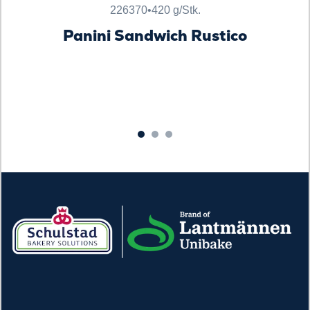
226370
•
420 g/Stk.
Panini Sandwich Rustico