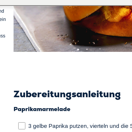
lo
und
ein
uss
Zubereitungsanleitung
Paprikamarmelade
3 gelbe Paprika putzen, vierteln und die 