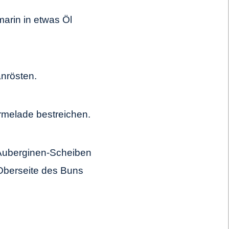
arin in etwas Öl
anrösten.
rmelade bestreichen.
 Auberginen-Scheiben
 Oberseite des Buns