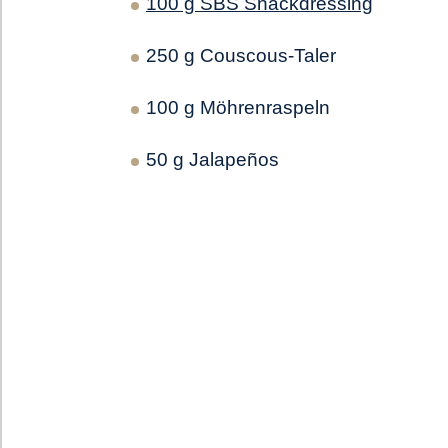
100 g SBS Snackdressing
250 g Couscous-Taler
100 g Möhrenraspeln
50 g Jalapeños