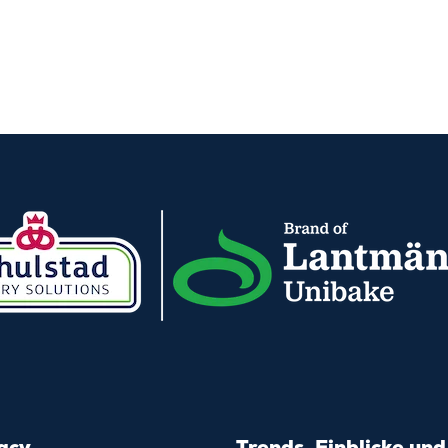
acy
Trends, Einblicke und